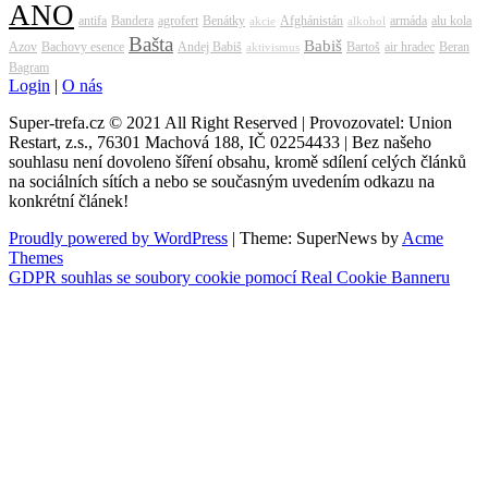
ANO
antifa
Bandera
agrofert
Benátky
Afghánistán
armáda
alu kola
akcie
alkohol
Bašta
Babiš
Azov
Bachovy esence
Andej Babiš
Bartoš
air hradec
Beran
aktivismus
Bagram
Login
|
O nás
Super-trefa.cz © 2021 All Right Reserved | Provozovatel: Union
Restart, z.s., 76301 Machová 188, IČ 02254433 | Bez našeho
souhlasu není dovoleno šíření obsahu, kromě sdílení celých článků
na sociálních sítích a nebo se současným uvedením odkazu na
konkrétní článek!
Proudly powered by WordPress
|
Theme: SuperNews by
Acme
Themes
GDPR souhlas se soubory cookie pomocí Real Cookie Banneru