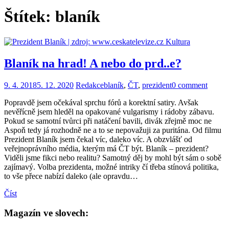
Štítek:
blaník
Kultura
Blaník na hrad! A nebo do prd..e?
9. 4. 2018
5. 12. 2020
Redakce
blaník
,
ČT
,
prezident
0 comment
Popravdě jsem očekával sprchu fórů a korektní satiry. Avšak
nevěřícně jsem hleděl na opakované vulgarismy i rádoby zábavu.
Pokud se samotní tvůrci při natáčení bavili, divák zřejmě moc ne
Aspoň tedy já rozhodně ne a to se nepovažuji za puritána. Od filmu
Prezident Blaník jsem čekal víc, daleko víc. A obzvlášť od
veřejnoprávního média, kterým má ČT být. Blaník – prezident?
Viděli jsme fikci nebo realitu? Samotný děj by mohl být sám o sobě
zajímavý. Volba prezidenta, možné intriky čí třeba stínová politika,
to vše přece nabízí daleko (ale opravdu…
Číst
Magazín ve slovech: